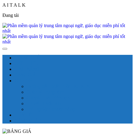
A
I
T
A
L
K
Đang tải
TRANG CHỦ
GIỚI THIỆU
TÍNH NĂNG
BẢNG GIÁ
CHIA SẺ
Hướng dẫn phần mềm AITALK
Quản lý Trung tâm
Chuyên môn đào tạo
Tư vấn tuyển sinh
Trải nghiệm khách hàng
LIÊN HỆ
ĐĂNG NHẬP