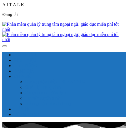
A
I
T
A
L
K
Đang tải
TRANG CHỦ
GIỚI THIỆU
TÍNH NĂNG
BẢNG GIÁ
CHIA SẺ
Hướng dẫn phần mềm AITALK
Quản lý Trung tâm
Chuyên môn đào tạo
Tư vấn tuyển sinh
Trải nghiệm khách hàng
LIÊN HỆ
ĐĂNG NHẬP