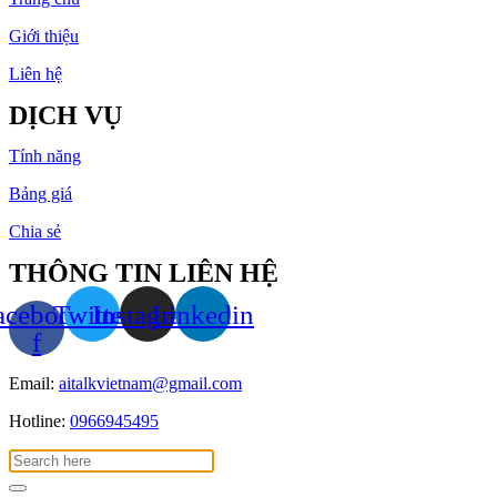
Giới thiệu
Liên hệ
DỊCH VỤ
Tính năng
Bảng giá
Chia sẻ
THÔNG TIN LIÊN HỆ
acebook-
Twitter
Instagram
Linkedin
f
Email:
aitalkvietnam@gmail.com
Hotline:
0966945495