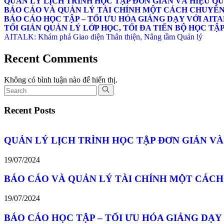
QUẢN LÝ LỊCH TRÌNH HỌC TẬP ĐƠN GIẢN VÀ HIỆU Q
BÁO CÁO VÀ QUẢN LÝ TÀI CHÍNH MỘT CÁCH CHUYÊN
BÁO CÁO HỌC TẬP – TỐI ƯU HÓA GIẢNG DẠY VỚI AIT
TỐI GIẢN QUẢN LÝ LỚP HỌC, TỐI ĐA TIẾN BỘ HỌC TẬ
AITALK: Khám phá Giao diện Thân thiện, Nâng tầm Quản lý
Recent Comments
Không có bình luận nào để hiển thị.
Recent Posts
QUẢN LÝ LỊCH TRÌNH HỌC TẬP ĐƠN GIẢN VÀ
19/07/2024
BÁO CÁO VÀ QUẢN LÝ TÀI CHÍNH MỘT CÁCH
19/07/2024
BÁO CÁO HỌC TẬP – TỐI ƯU HÓA GIẢNG DẠY