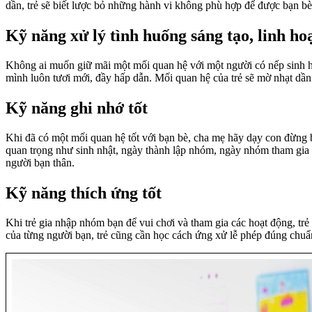
dần, trẻ sẽ biết lược bỏ những hành vi không phù hợp để được bạn bè
Kỹ năng xử lý tình huống sáng tạo, linh ho
Không ai muốn giữ mãi một mối quan hệ với một người có nếp sinh ho
mình luôn tươi mới, đầy hấp dẫn. Mối quan hệ của trẻ sẽ mờ nhạt dần 
Kỹ năng ghi nhớ tốt
Khi đã có một mối quan hệ tốt với bạn bè, cha mẹ hãy dạy con đừng b
quan trọng như sinh nhật, ngày thành lập nhóm, ngày nhóm tham gia c
người bạn thân.
Kỹ năng thích ứng tốt
Khi trẻ gia nhập nhóm bạn để vui chơi và tham gia các hoạt động, tr
của từng người bạn, trẻ cũng cần học cách ứng xử lễ phép đúng chu