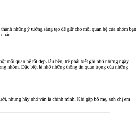
nh thành những ý tưởng sáng tạo để giữ cho mối quan hệ của nhóm bạn
m chán.
t mối quan hệ tốt đẹp, lâu bền, trẻ phải biết ghi nhớ những ngày
trong nhóm. Đặc biệt là nhớ những thông tin quan trọng của những
người, nhưng hãy nhớ vẫn là chính mình. Khi gặp bố mẹ, anh chị em