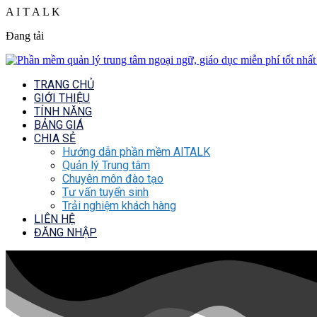
A
I
T
A
L
K
Đang tải
TRANG CHỦ
GIỚI THIỆU
TÍNH NĂNG
BẢNG GIÁ
CHIA SẺ
Hướng dẫn phần mềm AITALK
Quản lý Trung tâm
Chuyên môn đào tạo
Tư vấn tuyển sinh
Trải nghiệm khách hàng
LIÊN HỆ
ĐĂNG NHẬP